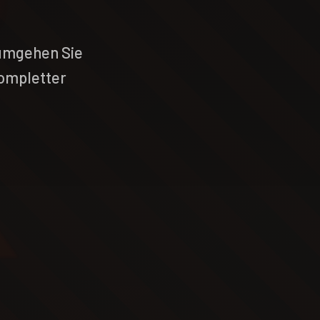
 umgehen Sie
Kompletter