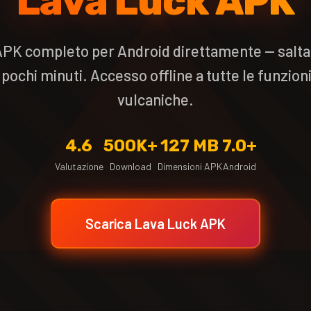
Lava Luck APK
'APK completo per Android direttamente — salta 
n pochi minuti. Accesso offline a tutte le funzioni
vulcaniche.
4.6
500K+
127 MB
7.0+
Valutazione
Download
Dimensioni APK
Android
Scarica Lava Luck APK