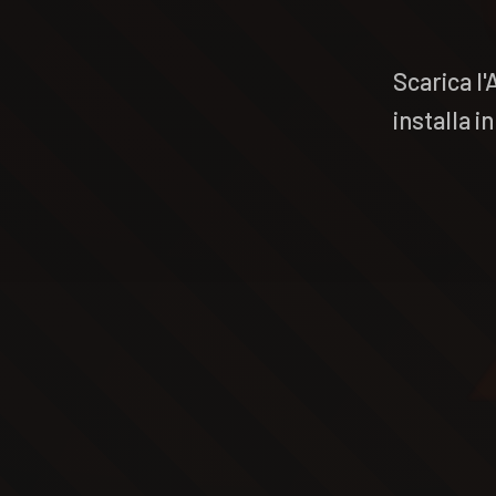
Scarica l
installa i